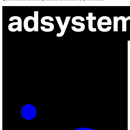
ul. Atramentowa 11
55-040 Bielany Wrocławskie
NIP: 8942678597
REGON: 932660597