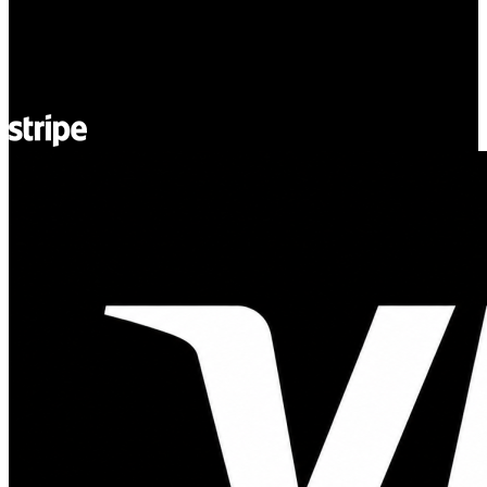
55-040 Bielany Wrocławskie
NIP: 8942678597
REGON: 932660597