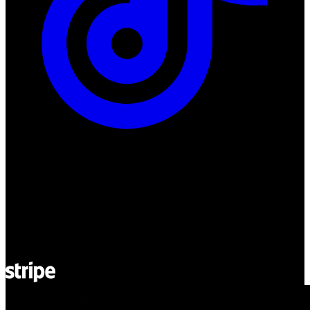
ul. Atramentowa 11
55-040 Bielany Wrocławskie
NIP: 8942678597
REGON: 932660597