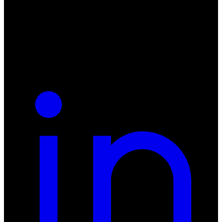
55-040 Bielany Wrocławskie
NIP: 8942678597
REGON: 932660597