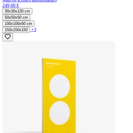
249,00 €
30x30x120 cm
50x50x50 cm
100x100x50 cm
+3
150x150x150