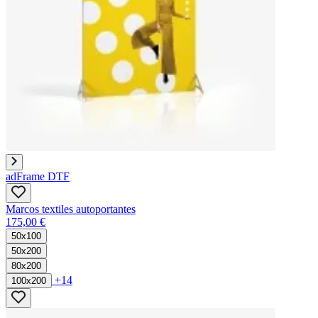
adFrame DTF
Marcos textiles autoportantes
175,00 €
50x100
50x200
80x200
+14
100x200