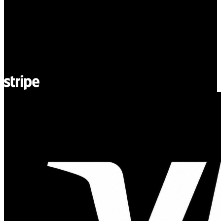
ul. Atramentowa 11
55-040 Bielany Wrocławskie
NIP: 8942678597
REGON: 932660597