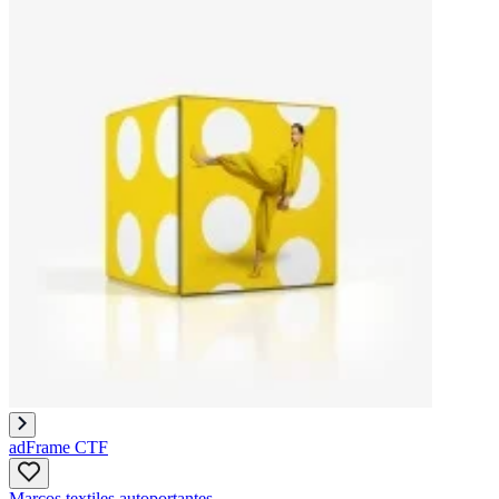
adFrame CTF
Marcos textiles autoportantes