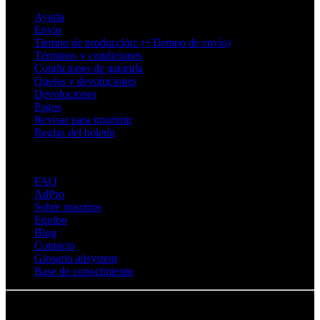
Ayuda
Envío
Tiempo de producción: (+Tiempo de envío)
Términos y condiciones
Condiciones de garantía
Quejas y devoluciones
Devoluciones
Pagos
Revisar para imprimir
Reglas del boletín
Sobre Adsystem
FAQ
AdPro
Sobre nosotros
Equipo
Blog
Contacto
Glosario adsystem
Base de conocimiento
© Adsystem 2026. Todos los derechos reservados.