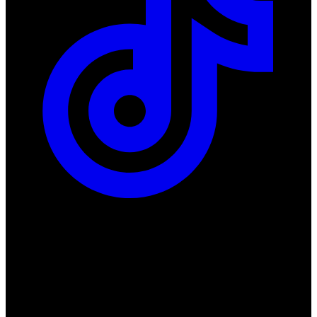
ul. Atramentowa 11
55-040 Bielany Wrocławskie
NIP: 8942678597
REGON: 932660597