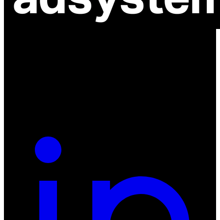
ul. Atramentowa 11
55-040 Bielany Wrocławskie
NIP: 8942678597
REGON: 932660597