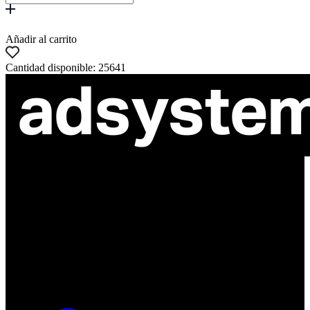
Añadir al carrito
Cantidad disponible: 25641
ul. Atramentowa 11
55-040 Bielany Wrocławskie
NIP: 8942678597
REGON: 932660597