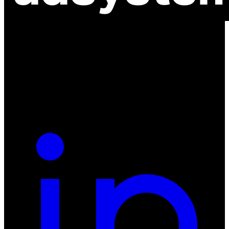
ul. Atramentowa 11
55-040 Bielany Wrocławskie
NIP: 8942678597
REGON: 932660597