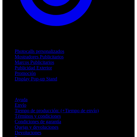
Productos
Photocalls personalizados
Mostradores Publicitarios
Marcos Publicitarios
Publicidad Exterior
Promoción
Display Pop-up Stand
Soporte
Ayuda
Envío
Tiempo de producción: (+Tiempo de envío)
Términos y condiciones
Condiciones de garantía
Quejas y devoluciones
Devoluciones