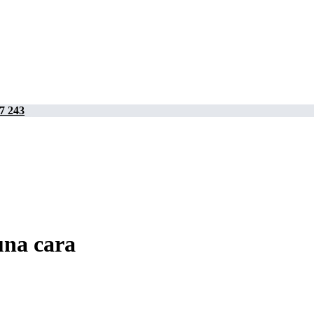
7 243
una cara