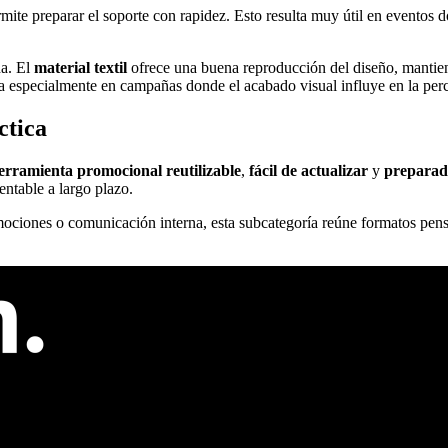
rmite preparar el soporte con rapidez. Esto resulta muy útil en eventos 
da. El
material textil
ofrece una buena reproducción del diseño, mantien
ota especialmente en campañas donde el acabado visual influye en la per
ctica
erramienta promocional reutilizable
,
fácil de actualizar
y
preparad
entable a largo plazo.
romociones o comunicación interna, esta subcategoría reúne formatos pens