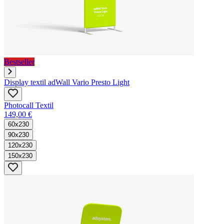
Bestseller
Display textil adWall Vario Presto Light
Photocall Textil
149,00 €
60x230
90x230
120x230
150x230