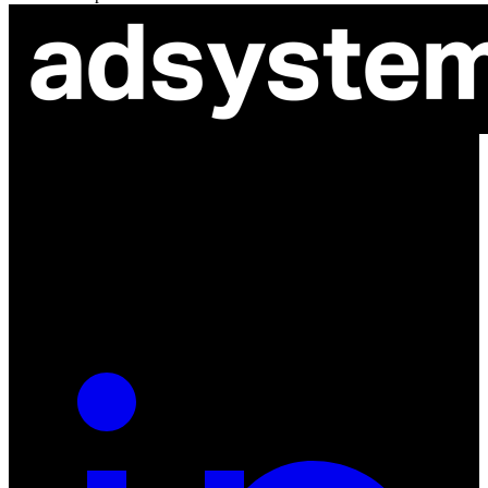
ul. Atramentowa 11
55-040 Bielany Wrocławskie
NIP: 8942678597
REGON: 932660597