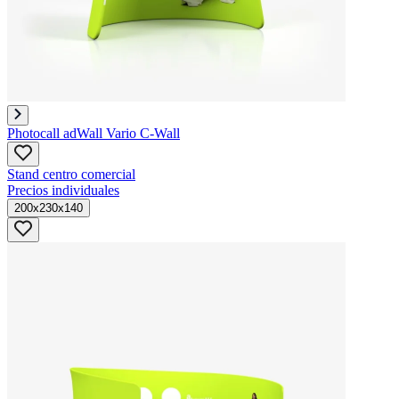
Photocall adWall Vario C-Wall
Stand centro comercial
Precios individuales
200x230x140