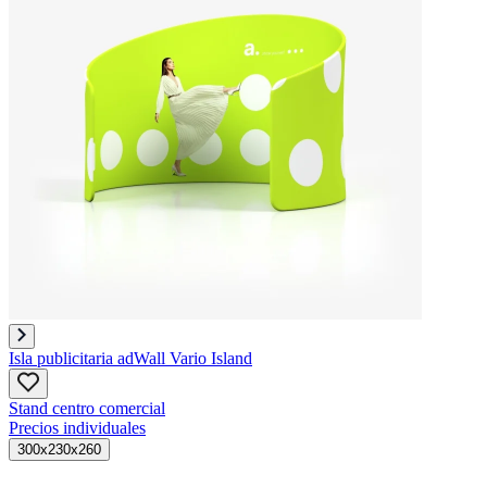
Isla publicitaria adWall Vario Island
Stand centro comercial
Precios individuales
300x230x260