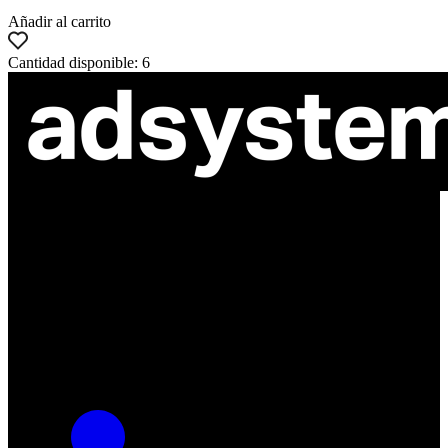
Añadir al carrito
Cantidad disponible: 6
ul. Atramentowa 11
55-040 Bielany Wrocławskie
NIP: 8942678597
REGON: 932660597