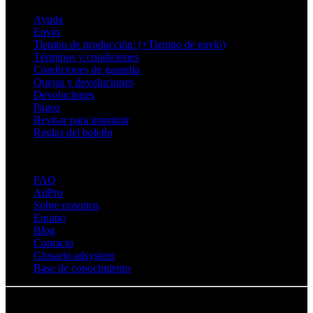
Ayuda
Envío
Tiempo de producción: (+Tiempo de envío)
Términos y condiciones
Condiciones de garantía
Quejas y devoluciones
Devoluciones
Pagos
Revisar para imprimir
Reglas del boletín
Sobre Adsystem
FAQ
AdPro
Sobre nosotros
Equipo
Blog
Contacto
Glosario adsystem
Base de conocimiento
© Adsystem 2026. Todos los derechos reservados.