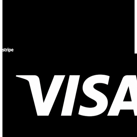
ul. Atramentowa 11
55-040 Bielany Wrocławskie
NIP: 8942678597
REGON: 932660597