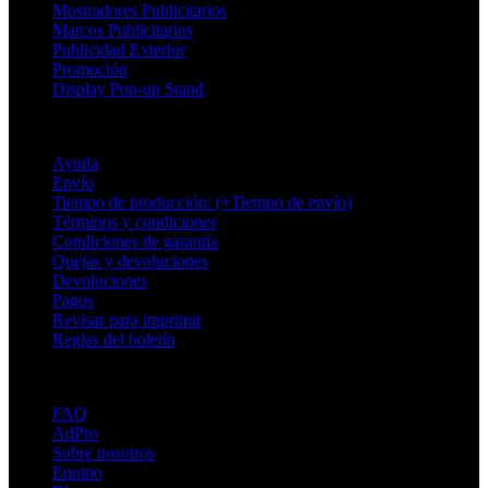
Mostradores Publicitarios
Marcos Publicitarios
Publicidad Exterior
Promoción
Display Pop-up Stand
Soporte
Ayuda
Envío
Tiempo de producción: (+Tiempo de envío)
Términos y condiciones
Condiciones de garantía
Quejas y devoluciones
Devoluciones
Pagos
Revisar para imprimir
Reglas del boletín
Sobre Adsystem
FAQ
AdPro
Sobre nosotros
Equipo