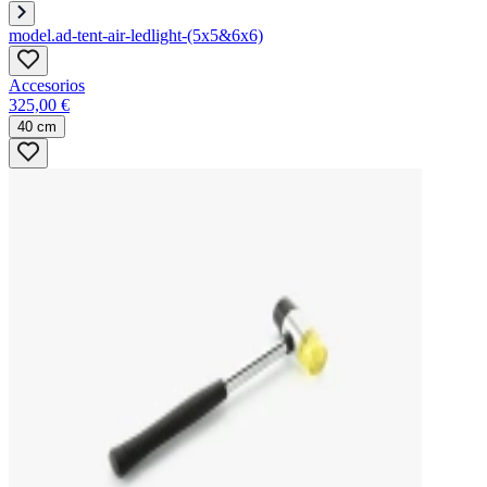
model.ad-tent-air-ledlight-(5x5&6x6)
Accesorios
325,00 €
40 cm