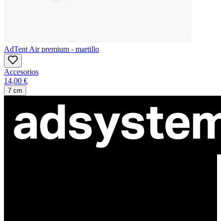
AdTent Air premium - martillo
Accesorios
14,00 €
7 cm
ul. Atramentowa 11
55-040 Bielany Wrocławskie
NIP: 8942678597
REGON: 932660597