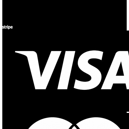
NIP: 8942678597
REGON: 932660597