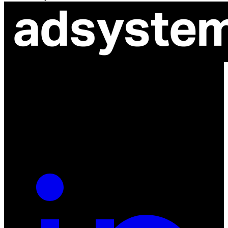
ul. Atramentowa 11
55-040 Bielany Wrocławskie
NIP: 8942678597
REGON: 932660597