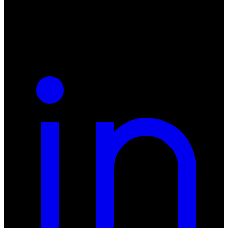
NIP: 8942678597
REGON: 932660597