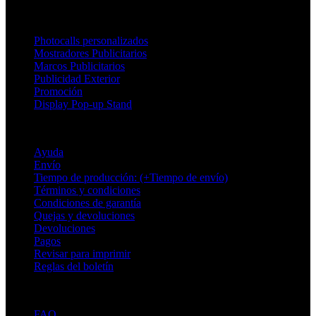
Productos
Photocalls personalizados
Mostradores Publicitarios
Marcos Publicitarios
Publicidad Exterior
Promoción
Display Pop-up Stand
Soporte
Ayuda
Envío
Tiempo de producción: (+Tiempo de envío)
Términos y condiciones
Condiciones de garantía
Quejas y devoluciones
Devoluciones
Pagos
Revisar para imprimir
Reglas del boletín
Sobre Adsystem
FAQ