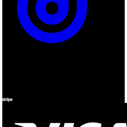
ul. Atramentowa 11
55-040 Bielany Wrocławskie
NIP: 8942678597
REGON: 932660597