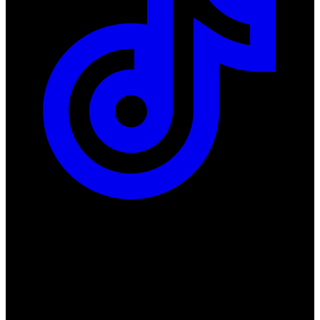
ul. Atramentowa 11
55-040 Bielany Wrocławskie
NIP: 8942678597
REGON: 932660597