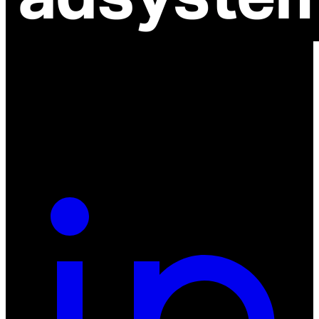
ul. Atramentowa 11
55-040 Bielany Wrocławskie
NIP: 8942678597
REGON: 932660597