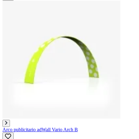
Arco publicitario adWall Vario Arch B