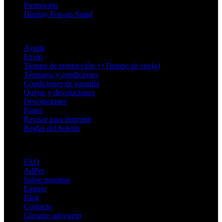
Promoción
Display Pop-up Stand
Soporte
Ayuda
Envío
Tiempo de producción: (+Tiempo de envío)
Términos y condiciones
Condiciones de garantía
Quejas y devoluciones
Devoluciones
Pagos
Revisar para imprimir
Reglas del boletín
Sobre Adsystem
FAQ
AdPro
Sobre nosotros
Equipo
Blog
Contacto
Glosario adsystem