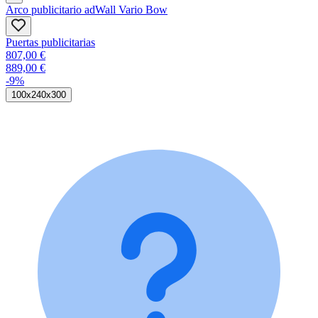
Arco publicitario adWall Vario Bow
Puertas publicitarias
807,00 €
889,00 €
-9%
100x240x300