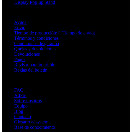
Display Pop-up Stand
Soporte
Ayuda
Envío
Tiempo de producción: (+Tiempo de envío)
Términos y condiciones
Condiciones de garantía
Quejas y devoluciones
Devoluciones
Pagos
Revisar para imprimir
Reglas del boletín
Sobre Adsystem
FAQ
AdPro
Sobre nosotros
Equipo
Blog
Contacto
Glosario adsystem
Base de conocimiento