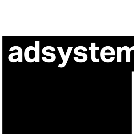
ul. Atramentowa 11
55-040 Bielany Wrocławskie
NIP: 8942678597
REGON: 932660597