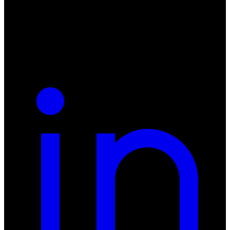
55-040 Bielany Wrocławskie
NIP: 8942678597
REGON: 932660597