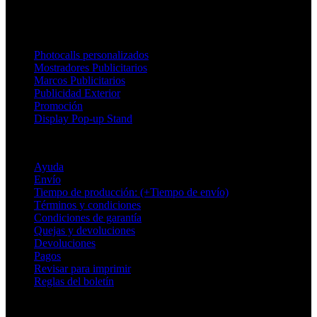
Productos
Photocalls personalizados
Mostradores Publicitarios
Marcos Publicitarios
Publicidad Exterior
Promoción
Display Pop-up Stand
Soporte
Ayuda
Envío
Tiempo de producción: (+Tiempo de envío)
Términos y condiciones
Condiciones de garantía
Quejas y devoluciones
Devoluciones
Pagos
Revisar para imprimir
Reglas del boletín
Sobre Adsystem