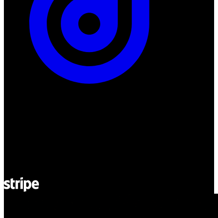
ul. Atramentowa 11
55-040 Bielany Wrocławskie
NIP: 8942678597
REGON: 932660597