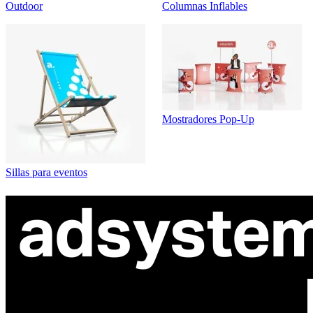
Outdoor
Columnas Inflables
Mostradores Pop-Up
Sillas para eventos
ul. Atramentowa 11